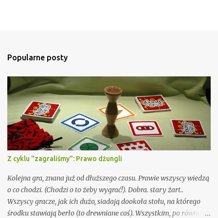
Popularne posty
Z cyklu "zagraliśmy": Prawo dżungli
Kolejna gra, znana już od dłuższego czasu. Prawie wszyscy wiedzą
o co chodzi. (Chodzi o to żeby wygrać!). Dobra. stary żart..
Wszyscy gracze, jak ich dużo, siadają dookoła stołu, na którego
środku stawiają berło (to drewniane coś). Wszystkim, po równo,