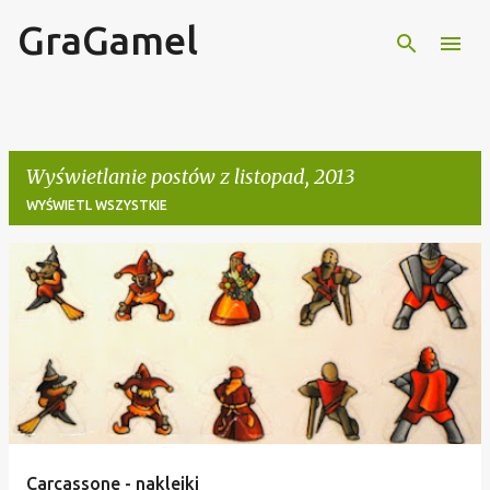
GraGamel
Przejdź do głównej zawartości
Wyświetlanie postów z listopad, 2013
WYŚWIETL WSZYSTKIE
P
o
s
t
y
Carcassone - naklejki