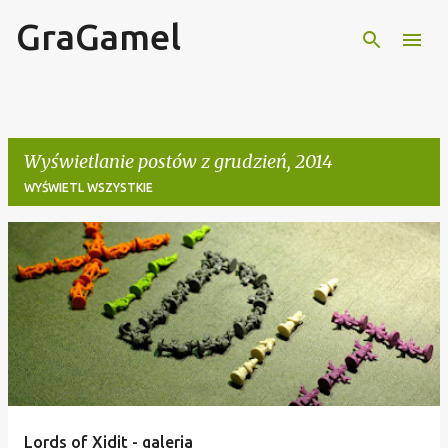
GraGamel
Przejdź do głównej zawartości
Wyświetlanie postów z grudzień, 2014
WYŚWIETL WSZYSTKIE
P
o
s
t
y
Lords of Xidit - galeria